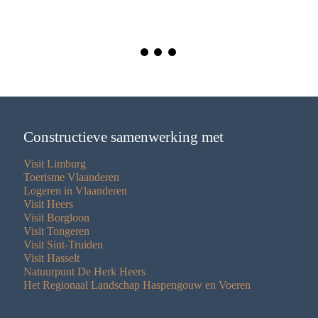
Constructieve samenwerking met
Visit Limburg
Toerisme Vlaanderen
Logeren in Vlaanderen
Visit Heers
Visit Borgloon
Visit Tongeren
Visit Sint-Truiden
Visit Hasselt
Natuurpunt De Herk Heers
Het Regionaal Landschap Haspengouw en Voeren