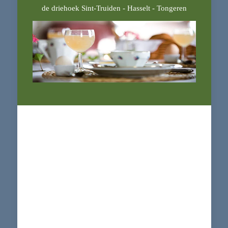
de driehoek Sint-Truiden - Hasselt - Tongeren
Kom even logeren bij ons ...
Misschien speel je al lang met de idee om ooit eens te
logeren in zo een stoere, authentieke vierkantshoeve, zo
eentje met dikke muren en een grote poort, een schuur
in vakwerk, plaveien in het binnenhof, mooi antiek
meubilair.
Stel het niet uit: kom gewoon naar ‘t Wijngaardhof, een
huis met geschiedenis. Een huis met verhalen. Verhalen