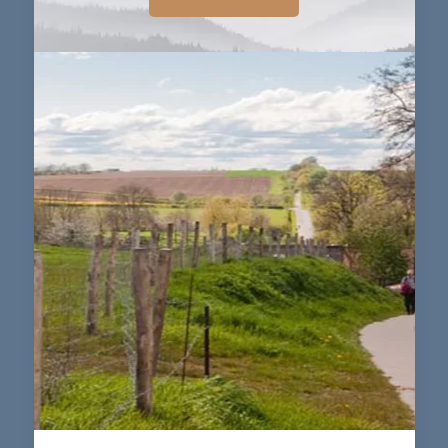
Haspengouw
Fiets- en wandelparadijs in Limburg
Wie graag fietst of wandelt kan een verblijf van
drie tot vier dagen boeken en ’t Wijngaardhof
als uitvalsbasis gebruiken om Haspengouw te
verkennen
Meer Informatie