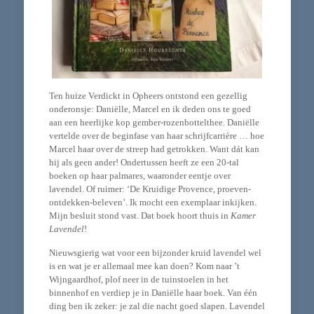
Ten huize Verdickt in Opheers ontstond een gezellig
onderonsje: Daniëlle, Marcel en ik deden ons te goed
aan een heerlijke kop gember-rozenbottelthee. Daniëlle
vertelde over de beginfase van haar schrijfcarrière … hoe
Marcel haar over de streep had getrokken. Want dát kan
hij als geen ander! Ondertussen heeft ze een 20-tal
boeken op haar palmares, waaronder eentje over
lavendel. Of ruimer: ‘De Kruidige Provence, proeven-
ontdekken-beleven’. Ik mocht een exemplaar inkijken.
Mijn besluit stond vast. Dat boek hoort thuis in
Kamer
Lavendel
!
Nieuwsgierig wat voor een bijzonder kruid lavendel wel
is en wat je er allemaal mee kan doen? Kom naar ’t
Wijngaardhof, plof neer in de tuinstoelen in het
binnenhof en verdiep je in Daniëlle haar boek. Van één
ding ben ik zeker: je zal die nacht goed slapen. Lavendel