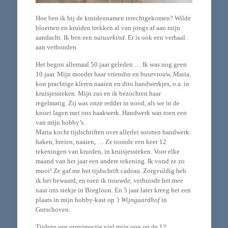
Hoe ben ik bij de kruidennamen terechtgekomen? Wilde
bloemen en kruiden trekken al van jongs af aan mijn
aandacht. Ik ben een
natuurkind
. Er is ook een verhaal
aan verbonden.
Het begon allemaal 50 jaar geleden … Ik was nog geen
10 jaar. Mijn moeder haar vriendin en buurvrouw, Maria,
kon prachtige kleren naaien en dito handwerkjes, o.a. in
kruisjessteken. Mijn zus en ik bezochten haar
regelmatig. Zij was onze redder in nood, als we in de
knoei lagen met ons haakwerk. Handwerk was toen een
van mijn hobby’s.
Maria kocht tijdschriften over allerlei soorten handwerk:
haken, breien, naaien, … Ze toonde een keer 12
tekeningen van kruiden, in kruisjessteken. Voor elke
maand van het jaar een andere tekening. Ik vond ze zo
mooi! Ze gaf me het tijdschrift cadeau. Zorgvuldig heb
ik het bewaard, en toen ik trouwde, verhuisde het mee
naar ons stekje in Borgloon. En 5 jaar later kreeg het een
plaats in mijn hobby-kast op
’t Wijngaardhof
in
Gutschoven.
Tijdens een opruimactie viel mijn oog op de 12