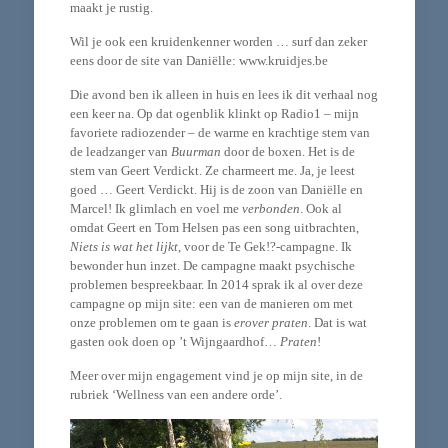
maakt je rustig.
Wil je ook een kruidenkenner worden … surf dan zeker
eens door de site van Daniëlle: www.kruidjes.be
Die avond ben ik alleen in huis en lees ik dit verhaal nog
een keer na. Op dat ogenblik klinkt op Radio1 – mijn
favoriete radiozender – de warme en krachtige stem van
de leadzanger van
Buurman
door de boxen. Het is de
stem van Geert Verdickt. Ze charmeert me. Ja, je leest
goed … Geert Verdickt. Hij is de zoon van Daniëlle en
Marcel! Ik glimlach en voel me
verbonden
. Ook al
omdat Geert en Tom Helsen pas een song uitbrachten,
Niets is wat het lijkt
, voor de Te Gek!?-campagne. Ik
bewonder hun inzet. De campagne maakt psychische
problemen bespreekbaar. In 2014 sprak ik al over deze
campagne op mijn site: een van de manieren om met
onze problemen om te gaan is
erover praten
. Dat is wat
gasten ook doen op ’t Wijngaardhof…
Praten
!
Meer over mijn engagement vind je op mijn site, in de
rubriek ‘Wellness van een andere orde’.