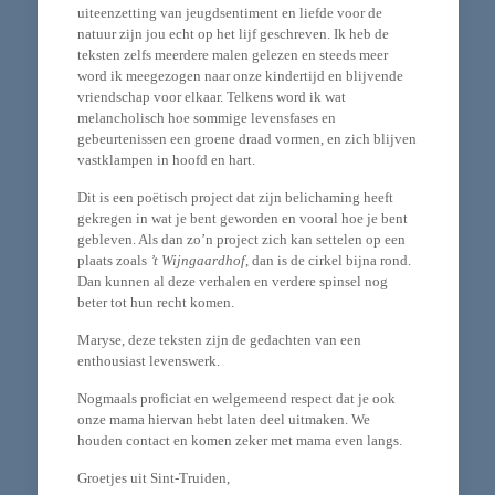
uiteenzetting van jeugdsentiment en liefde voor de
natuur zijn jou echt op het lijf geschreven. Ik heb de
teksten zelfs meerdere malen gelezen en steeds meer
word ik meegezogen naar onze kindertijd en blijvende
vriendschap voor elkaar. Telkens word ik wat
melancholisch hoe sommige levensfases en
gebeurtenissen een groene draad vormen, en zich blijven
vastklampen in hoofd en hart.
Dit is een poëtisch project dat zijn belichaming heeft
gekregen in wat je bent geworden en vooral hoe je bent
gebleven. Als dan zo’n project zich kan settelen op een
plaats zoals
’t Wijngaardhof
, dan is de cirkel bijna rond.
Dan kunnen al deze verhalen en verdere spinsel nog
beter tot hun recht komen.
Maryse, deze teksten zijn de gedachten van een
enthousiast levenswerk.
Nogmaals proficiat en welgemeend respect dat je ook
onze mama hiervan hebt laten deel uitmaken. We
houden contact en komen zeker met mama even langs.
Groetjes uit Sint-Truiden,