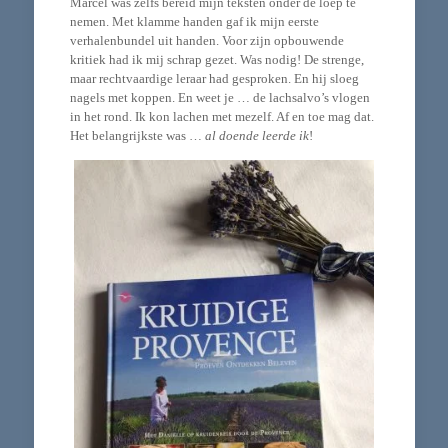
Marcel was zelfs bereid mijn teksten onder de loep te
nemen. Met klamme handen gaf ik mijn eerste
verhalenbundel uit handen. Voor zijn opbouwende
kritiek had ik mij schrap gezet. Was nodig! De strenge,
maar rechtvaardige leraar had gesproken. En hij sloeg
nagels met koppen. En weet je … de lachsalvo’s vlogen
in het rond. Ik kon lachen met mezelf. Af en toe mag dat.
Het belangrijkste was …
al doende leerde ik
!