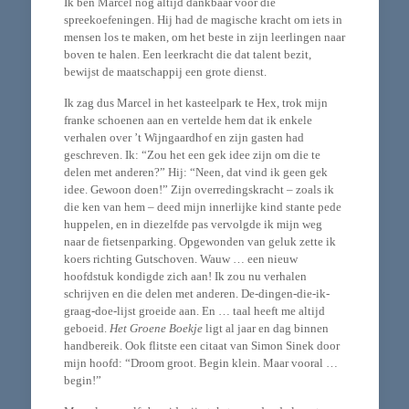
Ik ben Marcel nog altijd dankbaar voor die
spreekoefeningen. Hij had de magische kracht om iets in
mensen los te maken, om het beste in zijn leerlingen naar
boven te halen. Een leerkracht die dat talent bezit,
bewijst de maatschappij een grote dienst.
Ik zag dus Marcel in het kasteelpark te Hex, trok mijn
franke schoenen aan en vertelde hem dat ik enkele
verhalen over ’t Wijngaardhof en zijn gasten had
geschreven. Ik: “Zou het een gek idee zijn om die te
delen met anderen?” Hij: “Neen, dat vind ik geen gek
idee. Gewoon doen!” Zijn overredingskracht – zoals ik
die ken van hem – deed mijn innerlijke kind stante pede
huppelen, en in diezelfde pas vervolgde ik mijn weg
naar de fietsenparking. Opgewonden van geluk zette ik
koers richting Gutschoven. Wauw … een nieuw
hoofdstuk kondigde zich aan! Ik zou nu verhalen
schrijven en die delen met anderen. De-dingen-die-ik-
graag-doe-lijst groeide aan. En … taal heeft me altijd
geboeid.
Het Groene Boekje
ligt al jaar en dag binnen
handbereik. Ook flitste een citaat van Simon Sinek door
mijn hoofd: “Droom groot. Begin klein. Maar vooral …
begin!”