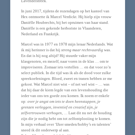
Lavendelstreek.
In juni 2017, tijdens de rozendagen op het kasteel van
Hex ontmoette ik Marcel Verdickt. Hij hielp zijn vrouw
Daniëlle Houbrechts, bij het opruimen van haar stand.
Daniëlle is een gekende herboriste in Vlaanderen,
Nederland en Frankrijk.
Marcel was in 1977 en 1978 mijn leraar Nederlands. Wat
ik mij herinner is dat hij
streng maar rechtvaardig
was.
En dat is hij nog altijd! Hij stuurde vaker mijn
klasgenoten, en mezelf, naar voren in de klas … om te
improviseren. Zomaar iets vertellen … en dat voor zo’n
select publiek. In die tijd was ik als de dood voor zulke
spreekoefeningen. Bloed, zweet en tranen hebben ze me
gekost. Wat Marcel niet wist – of net wel wist – … was
dat hij daar de kiem legde van een levenshouding die
ieder van ons ten goede zou komen. Ik noem er enkele
op:
over je angst om iets te doen heenstappen, je
grenzen verleggen, inventief en creatief zijn, je
zelfvertrouwen verhogen
, … Laat dit nu net de houding
zijn die je nodig hebt om tot zelfontplooiing te komen.
In mijn verhaal over ‘IJzer smeden/hobby’s en talenten’
sneed ik dit onderwerp al aan.